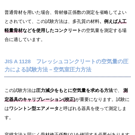
普通骨材を用いた場合、骨材修正係数の測定を省略してよい
とされていて、この試験方法は、多孔質の材料
、例えば
人工
軽量骨材
などを使用したコンクリート
の空気量を測定する場
合に適しています。
JIS A 1128 フレッシュコンクリートの空気量の圧
力による試験方法－空気室圧力方法
この試験方法は
圧力減少をもとに空気量を求める方法
で、
測
定器具のキャリブレーション(校正)
が重要になります。試験に
は
ワシントン型エアメータ
と呼ばれる器具を使って測定しま
す。
容積方法と同じく骨材修正係数(Ｇ)を確認する必要があります