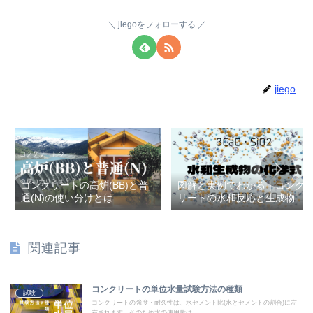
jiegoをフォローする
jiego
コンクリートの高炉(BB)と普
図解と実例でわかる｜コンク
通(N)の使い分けとは
リートの水和反応と生成物の
科学
関連記事
コンクリートの単位水量試験方法の種類
試験
コンクリートの強度・耐久性は、水セメント比(水とセメントの割合)に左
右されます。そのため水の使用量は...