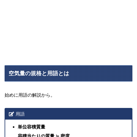
空気量の規格と用語とは
始めに用語の解説から。
用語
単位容積質量
容積当たりの質量 ≒ 密度