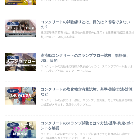
コンクリートの試験練りとは。目的は？省略できない
試験
の？
建築基準法第37条では、建築物の重要部分に使用する建築材料(指定建築材
料)について、JIS(日本産業...
高流動コンクリートのスランプフロー試験 規格値、
試験
JIS、目的
コンクリートの流動性の指標の代表的なものに、スランプフローがありま
す。スランプとは、コンクリートの沈...
コンクリートの塩化物含有量試験、基準-測定方法-計算
試験
など
コンクリートの品質には、強度、スランプ、空気量、そして塩化物含有量
の規定があります。強度やスランプと...
コンクリートのスランプ試験とは？方法-基準-判定-ポイ
試験
ントを解説
コンクリートの試験の中でも、スランプ試験はとても頻度の高い試験で
す。簡易的な器具で行えますし、難しい...