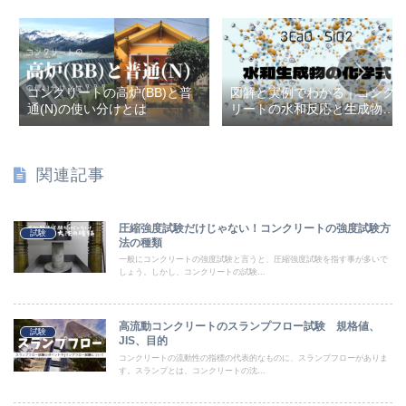
コンクリートの高炉(BB)と普
図解と実例でわかる｜コンク
通(N)の使い分けとは
リートの水和反応と生成物の
科学
関連記事
圧縮強度試験だけじゃない！コンクリートの強度試験方
試験
法の種類
一般にコンクリートの強度試験と言うと、圧縮強度試験を指す事が多いで
しょう。しかし、コンクリートの試験...
高流動コンクリートのスランプフロー試験 規格値、
試験
JIS、目的
コンクリートの流動性の指標の代表的なものに、スランプフローがありま
す。スランプとは、コンクリートの沈...