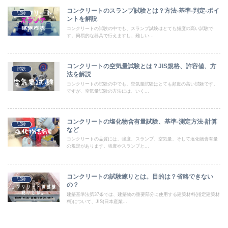
コンクリートのスランプ試験とは？方法-基準-判定-ポイ
試験
ントを解説
コンクリートの試験の中でも、スランプ試験はとても頻度の高い試験で
す。簡易的な器具で行えますし、難しい...
コンクリートの空気量試験とは？JIS規格、許容値、方
試験
法を解説
コンクリートの試験の中でも、空気量試験はとても頻度の高い試験です。
ですが、空気量試験の方法には、いく...
コンクリートの塩化物含有量試験、基準-測定方法-計算
試験
など
コンクリートの品質には、強度、スランプ、空気量、そして塩化物含有量
の規定があります。強度やスランプと...
コンクリートの試験練りとは。目的は？省略できない
試験
の？
建築基準法第37条では、建築物の重要部分に使用する建築材料(指定建築材
料)について、JIS(日本産業...